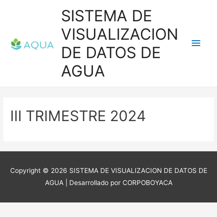
Ir
SISTEMA DE
al
VISUALIZACION
contenido
Men
DE DATOS DE
princ
AGUA
III TRIMESTRE 2024
Copyright © 2026
SISTEMA DE VISUALIZACION DE DATOS DE
AGUA
| Desarrollado por CORPOBOYACA